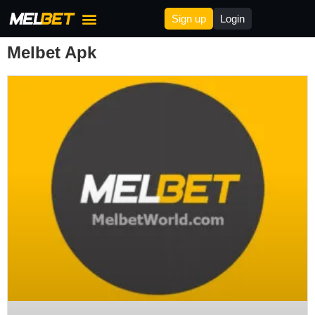
Sign up
Login
Melbet Bonus
Melbet Deposit & Withdrawal
Melbet Affilites
Melbet Apk