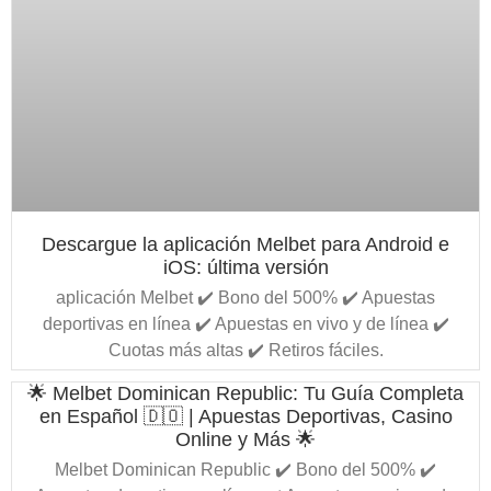
Descargue la aplicación Melbet para Android e
iOS: última versión
aplicación Melbet ✔️ Bono del 500% ✔️ Apuestas
deportivas en línea ✔️ Apuestas en vivo y de línea ✔️
Cuotas más altas ✔️ Retiros fáciles.
🌟 Melbet Dominican Republic: Tu Guía Completa
en Español 🇩🇴 | Apuestas Deportivas, Casino
Online y Más 🌟
Melbet Dominican Republic ✔️ Bono del 500% ✔️