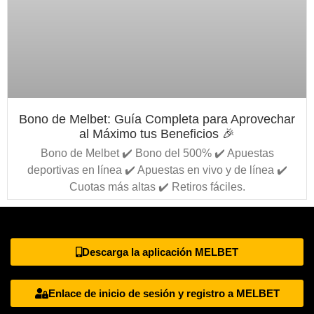
Bono de Melbet: Guía Completa para Aprovechar
al Máximo tus Beneficios 🎉
Bono de Melbet ✔️ Bono del 500% ✔️ Apuestas
deportivas en línea ✔️ Apuestas en vivo y de línea ✔️
Cuotas más altas ✔️ Retiros fáciles.
Descarga la aplicación MELBET
Enlace de inicio de sesión y registro a MELBET