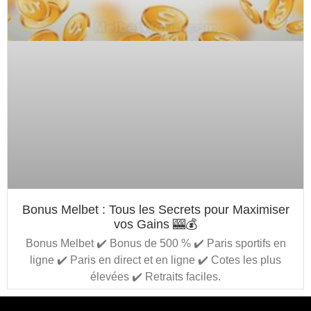
Bonus Melbet : Tous les Secrets pour Maximiser
vos Gains 🎰💰
Bonus Melbet ✔️ Bonus de 500 % ✔️ Paris sportifs en
ligne ✔️ Paris en direct et en ligne ✔️ Cotes les plus
élevées ✔️ Retraits faciles.