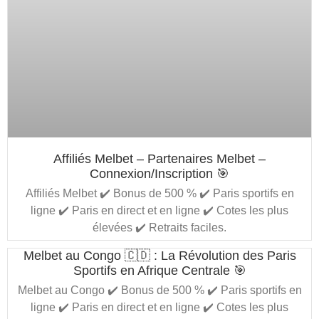
Affiliés Melbet – Partenaires Melbet –
Connexion/Inscription 🎯
Affiliés Melbet ✔️ Bonus de 500 % ✔️ Paris sportifs en
ligne ✔️ Paris en direct et en ligne ✔️ Cotes les plus
élevées ✔️ Retraits faciles.
Melbet au Congo 🇨🇩 : La Révolution des Paris
Sportifs en Afrique Centrale 🎯
Melbet au Congo ✔️ Bonus de 500 % ✔️ Paris sportifs en
ligne ✔️ Paris en direct et en ligne ✔️ Cotes les plus