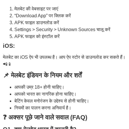
मेलबेट की वेबसाइट पर जाएं
“Download App” पर क्लिक करें
APK फाइल डाउनलोड करें
Settings > Security > Unknown Sources चालू करें
APK फाइल को इंस्टॉल करें
iOS:
मेलबेट का iOS ऐप भी उपलब्ध है। आप ऐप स्टोर से डाउनलोड कर सकते हैं।
📲📱
📌 मेलबेट इंडियन के नियम और शर्तें
आपकी उम्र 18+ होनी चाहिए।
आपको भारत का नागरिक होना चाहिए।
बेटिंग केवल मनोरंजन के उद्देश्य से होनी चाहिए।
नियमों का पालन करना अनिवार्य है।
❓ अक्सर पूछे जाने वाले सवाल (FAQ)