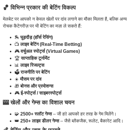
🏀 विभिन्न प्रकार की बेटिंग विकल्प
मेलबेट पर आपको न केवल खेलों पर दांव लगाने का मौका मिलता है, बल्कि अन्य
रोचक कैटेगरीज़ पर भी बेटिंग का मज़ा ले सकते हैं:
🏇
घुड़दौड़ (हॉर्स रेसिंग)
📺
लाइव बेटिंग (Real-Time Betting)
🎮
वर्चुअल स्पोर्ट्स (Virtual Games)
🏆
साप्ताहिक टूर्नामेंट
📊
लाइव रिजल्ट्स
🗳️
राजनीति पर बेटिंग
☀️
मौसम पर दांव
🎁
बोनस और प्रमोशन्स
🎮
ई-स्पोर्ट्स / साइबरस्पोर्ट्स
🎰 खेलों और गेम्स का विशाल चयन
🧩
2500+ स्लॉट गेम्स
– जी हां! आपको हर तरह के गेम मिलेंगे।
👑
250+ लाइव डीलर गेम्स
– जैसे ब्लैकजैक, रूलेट, बैकारेट आदि।