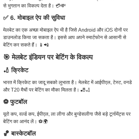
से भुगतान का विकल्प देता है। 💳💸
✅ 6. मोबाइल ऐप की सुविधा
मेलबेट का एक अच्छा मोबाइल ऐप भी है जिसे Android और iOS दोनों पर
डाउनलोड किया जा सकता है। इससे आप अपने स्मार्टफोन से आसानी से
बेटिंग कर सकते हैं। 📱📲
🎯 मेलबेट इंडियन पर बेटिंग के विकल्प
🏏 क्रिकेट
भारत में क्रिकेट का जादू सबको लुभाता है। मेलबेट में आईपीएल, टेस्ट, वनडे
और T20 मैचों पर बेटिंग का मौका मिलता है। 🎳🏏
⚽ फुटबॉल
यूरो कप, वर्ल्ड कप, ईपीएल, ला लीगा और बुन्डेसलीगा जैसे बड़े टूर्नामेंट्स पर
बेटिंग का आनंद लें। ⚽🌍
🏀 बास्केटबॉल