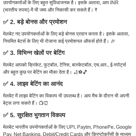
उपयोगकर्ताओं के लिए बहुत सुविधाजनक है। इसके अलावा, आप INR
(भारतीय रुपया) में भी जमा और निकासी कर सकते हैं। ₹
✅ 2. बड़े बोनस और प्रमोशन
मेलबेट नए उपयोगकर्ताओं के लिए बड़े बोनस प्रदान करता है। इसके अलावा,
नियमित बेटर्स के लिए भी रोजाना कई प्रमोशनल ऑफर्स होते हैं। 🎉
✅ 3. विभिन्न खेलों पर बेटिंग
मेलबेट आपको क्रिकेट, फुटबॉल, टेनिस, बास्केटबॉल, एच.आर., ई-स्पोर्ट्स
और बहुत कुछ पर बेटिंग का मौका देता है। 🏏⚽🏀
✅ 4. लाइव बेटिंग का आनंद
मेलबेट में लाइव बेटिंग का विकल्प भी उपलब्ध है। आप मैच के दौरान भी अपनी
बेट्स लगा सकते हैं। 📺⏰
✅ 5. सुरक्षित भुगतान विकल्प
मेलबेट भारतीय उपयोगकर्ताओं के लिए UPI, Paytm, PhonePe, Google
Pay, Net Banking, Debit/Credit Cards और क्रिप्टोकरेंसी के माध्यम