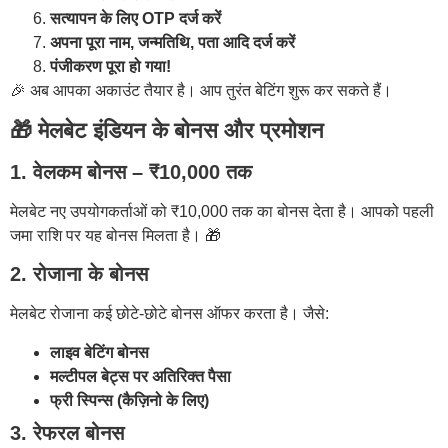
सत्यापन के लिए OTP दर्ज करें
अपना पूरा नाम, जन्मतिथि, पता आदि दर्ज करें
पंजीकरण पूरा हो गया!
🎉 अब आपका अकाउंट तैयार है। आप तुरंत बेटिंग शुरू कर सकते हैं।
🎁 मेलबेट इंडियन के बोनस और प्रमोशन
1. वेलकम बोनस – ₹10,000 तक
मेलबेट नए उपयोगकर्ताओं को ₹10,000 तक का बोनस देता है। आपको पहली
जमा राशि पर यह बोनस मिलता है। 🎁
2. रोजाना के बोनस
मेलबेट रोजाना कई छोटे-छोटे बोनस ऑफर करता है। जैसे:
लाइव बेटिंग बोनस
मल्टीपल बेट्स पर अतिरिक्त पैसा
फ्री स्पिन्स (कैज़िनो के लिए)
3. रेफरल बोनस