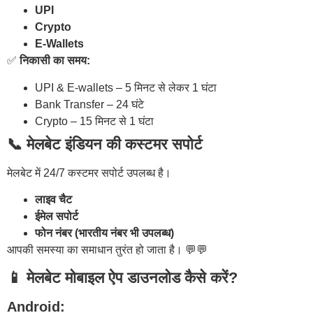
UPI
Crypto
E-Wallets
✅
निकासी का समय:
UPI & E-wallets – 5 मिनट से लेकर 1 घंटा
Bank Transfer – 24 घंटे
Crypto – 15 मिनट से 1 घंटा
📞 मेलबेट इंडियन की कस्टमर सपोर्ट
मेलबेट में 24/7 कस्टमर सपोर्ट उपलब्ध है।
लाइव चैट
ईमेल सपोर्ट
फोन नंबर (भारतीय नंबर भी उपलब्ध)
आपकी समस्या का समाधान तुरंत हो जाता है। 💬💬
📱 मेलबेट मोबाइल ऐप डाउनलोड कैसे करें?
Android: