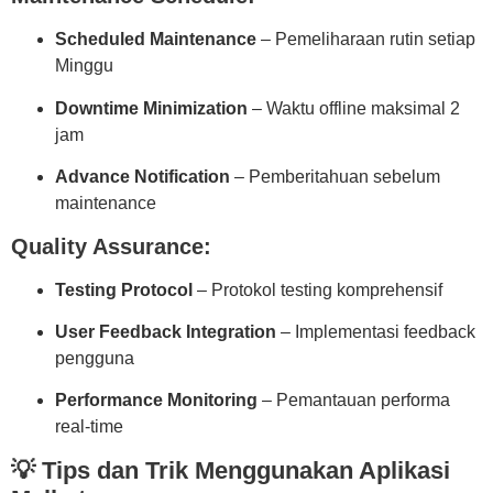
Scheduled Maintenance
– Pemeliharaan rutin setiap
Minggu
Downtime Minimization
– Waktu offline maksimal 2
jam
Advance Notification
– Pemberitahuan sebelum
maintenance
Quality Assurance:
Testing Protocol
– Protokol testing komprehensif
User Feedback Integration
– Implementasi feedback
pengguna
Performance Monitoring
– Pemantauan performa
real-time
💡 Tips dan Trik Menggunakan Aplikasi