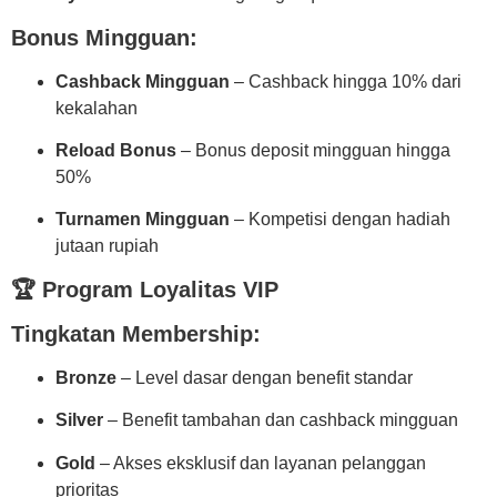
Bonus Mingguan:
Cashback Mingguan
– Cashback hingga 10% dari
kekalahan
Reload Bonus
– Bonus deposit mingguan hingga
50%
Turnamen Mingguan
– Kompetisi dengan hadiah
jutaan rupiah
🏆 Program Loyalitas VIP
Tingkatan Membership:
Bronze
– Level dasar dengan benefit standar
Silver
– Benefit tambahan dan cashback mingguan
Gold
– Akses eksklusif dan layanan pelanggan
prioritas