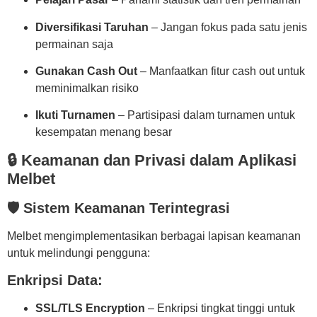
Diversifikasi Taruhan
– Jangan fokus pada satu jenis
permainan saja
Gunakan Cash Out
– Manfaatkan fitur cash out untuk
meminimalkan risiko
Ikuti Turnamen
– Partisipasi dalam turnamen untuk
kesempatan menang besar
🔒 Keamanan dan Privasi dalam Aplikasi
Melbet
🛡️ Sistem Keamanan Terintegrasi
Melbet mengimplementasikan berbagai lapisan keamanan
untuk melindungi pengguna:
Enkripsi Data:
SSL/TLS Encryption
– Enkripsi tingkat tinggi untuk