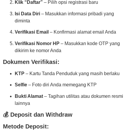
Klik “Daftar”
– Pilih opsi registrasi baru
Isi Data Diri
– Masukkan informasi pribadi yang
diminta
Verifikasi Email
– Konfirmasi alamat email Anda
Verifikasi Nomor HP
– Masukkan kode OTP yang
dikirim ke nomor Anda
Dokumen Verifikasi:
KTP
– Kartu Tanda Penduduk yang masih berlaku
Selfie
– Foto diri Anda memegang KTP
Bukti Alamat
– Tagihan utilitas atau dokumen resmi
lainnya
💰 Deposit dan Withdraw
Metode Deposit: