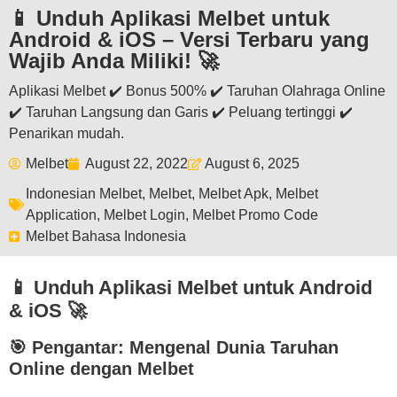
📱 Unduh Aplikasi Melbet untuk
Android & iOS – Versi Terbaru yang
Wajib Anda Miliki! 🚀
Aplikasi Melbet ✔️ Bonus 500% ✔️ Taruhan Olahraga Online
✔️ Taruhan Langsung dan Garis ✔️ Peluang tertinggi ✔️
Penarikan mudah.
Melbet
August 22, 2022
August 6, 2025
Indonesian Melbet
,
Melbet
,
Melbet Apk
,
Melbet
Application
,
Melbet Login
,
Melbet Promo Code
Melbet Bahasa Indonesia
📱 Unduh Aplikasi Melbet untuk Android
& iOS 🚀
🎯 Pengantar: Mengenal Dunia Taruhan
Online dengan Melbet