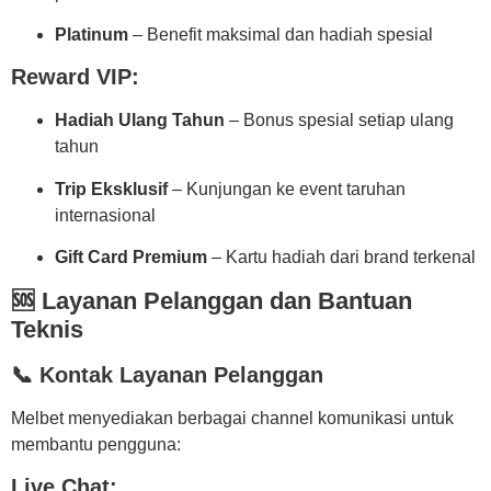
Platinum
– Benefit maksimal dan hadiah spesial
Reward VIP:
Hadiah Ulang Tahun
– Bonus spesial setiap ulang
tahun
Trip Eksklusif
– Kunjungan ke event taruhan
internasional
Gift Card Premium
– Kartu hadiah dari brand terkenal
🆘 Layanan Pelanggan dan Bantuan
Teknis
📞 Kontak Layanan Pelanggan
Melbet menyediakan berbagai channel komunikasi untuk
membantu pengguna:
Live Chat: