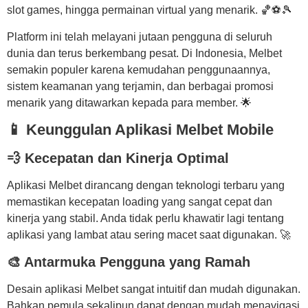
slot games, hingga permainan virtual yang menarik. 🏀⚽🎾
Platform ini telah melayani jutaan pengguna di seluruh
dunia dan terus berkembang pesat. Di Indonesia, Melbet
semakin populer karena kemudahan penggunaannya,
sistem keamanan yang terjamin, dan berbagai promosi
menarik yang ditawarkan kepada para member. 🌟
📱 Keunggulan Aplikasi Melbet Mobile
💨 Kecepatan dan Kinerja Optimal
Aplikasi Melbet dirancang dengan teknologi terbaru yang
memastikan kecepatan loading yang sangat cepat dan
kinerja yang stabil. Anda tidak perlu khawatir lagi tentang
aplikasi yang lambat atau sering macet saat digunakan. 🚀
🎨 Antarmuka Pengguna yang Ramah
Desain aplikasi Melbet sangat intuitif dan mudah digunakan.
Bahkan pemula sekalipun dapat dengan mudah menavigasi