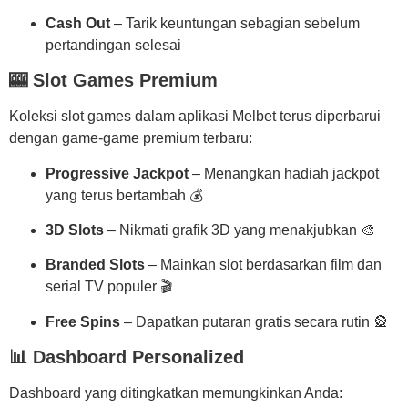
Cash Out
– Tarik keuntungan sebagian sebelum
pertandingan selesai
🎰 Slot Games Premium
Koleksi slot games dalam aplikasi Melbet terus diperbarui
dengan game-game premium terbaru:
Progressive Jackpot
– Menangkan hadiah jackpot
yang terus bertambah 💰
3D Slots
– Nikmati grafik 3D yang menakjubkan 🎨
Branded Slots
– Mainkan slot berdasarkan film dan
serial TV populer 🎬
Free Spins
– Dapatkan putaran gratis secara rutin 🎡
📊 Dashboard Personalized
Dashboard yang ditingkatkan memungkinkan Anda: