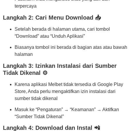
terpercaya
Langkah 2: Cari Menu Download 📥
Setelah berada di halaman utama, cari tombol
“Download” atau “Unduh Aplikasi”
Biasanya tombol ini berada di bagian atas atau bawah
halaman
Langkah 3: Izinkan Instalasi dari Sumber
Tidak Dikenal ⚙️
Karena aplikasi Melbet tidak tersedia di Google Play
Store, Anda perlu mengaktifkan izin instalasi dari
sumber tidak dikenal
Masuk ke “Pengaturan” → “Keamanan” → Aktifkan
“Sumber Tidak Dikenal”
Langkah 4: Download dan Instal 📲