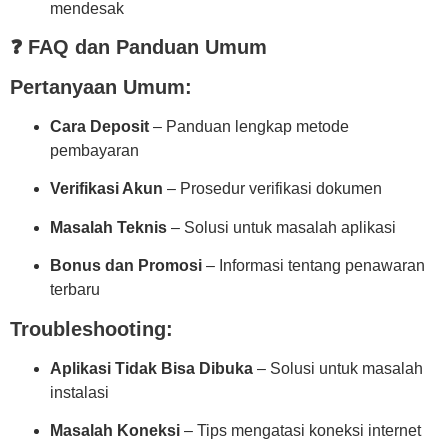
mendesak
❓ FAQ dan Panduan Umum
Pertanyaan Umum:
Cara Deposit
– Panduan lengkap metode
pembayaran
Verifikasi Akun
– Prosedur verifikasi dokumen
Masalah Teknis
– Solusi untuk masalah aplikasi
Bonus dan Promosi
– Informasi tentang penawaran
terbaru
Troubleshooting:
Aplikasi Tidak Bisa Dibuka
– Solusi untuk masalah
instalasi
Masalah Koneksi
– Tips mengatasi koneksi internet