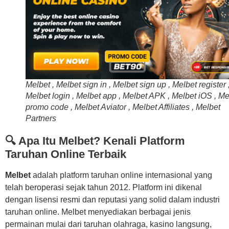
Melbet , Melbet sign in , Melbet sign up , Melbet register 
Melbet login , Melbet app , Melbet APK , Melbet iOS , Me
promo code , Melbet Aviator , Melbet Affiliates , Melbet
Partners
🔍 Apa Itu Melbet? Kenali Platform
Taruhan Online Terbaik
Melbet
adalah platform taruhan online internasional yang
telah beroperasi sejak tahun 2012. Platform ini dikenal
dengan lisensi resmi dan reputasi yang solid dalam industri
taruhan online. Melbet menyediakan berbagai jenis
permainan mulai dari taruhan olahraga, kasino langsung,