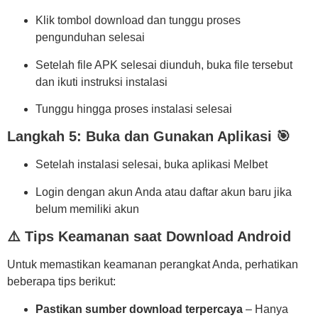
Klik tombol download dan tunggu proses
pengunduhan selesai
Setelah file APK selesai diunduh, buka file tersebut
dan ikuti instruksi instalasi
Tunggu hingga proses instalasi selesai
Langkah 5: Buka dan Gunakan Aplikasi 🎯
Setelah instalasi selesai, buka aplikasi Melbet
Login dengan akun Anda atau daftar akun baru jika
belum memiliki akun
⚠️ Tips Keamanan saat Download Android
Untuk memastikan keamanan perangkat Anda, perhatikan
beberapa tips berikut:
Pastikan sumber download terpercaya
– Hanya