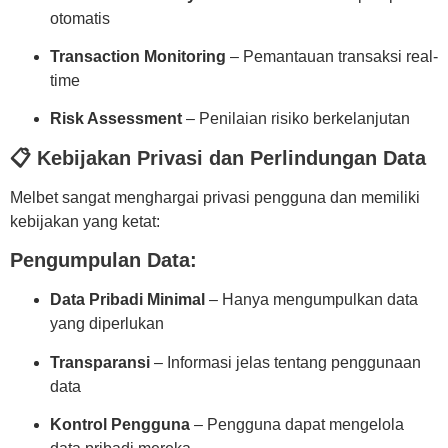
otomatis
Transaction Monitoring
– Pemantauan transaksi real-
time
Risk Assessment
– Penilaian risiko berkelanjutan
📋 Kebijakan Privasi dan Perlindungan Data
Melbet sangat menghargai privasi pengguna dan memiliki
kebijakan yang ketat:
Pengumpulan Data:
Data Pribadi Minimal
– Hanya mengumpulkan data
yang diperlukan
Transparansi
– Informasi jelas tentang penggunaan
data
Kontrol Pengguna
– Pengguna dapat mengelola