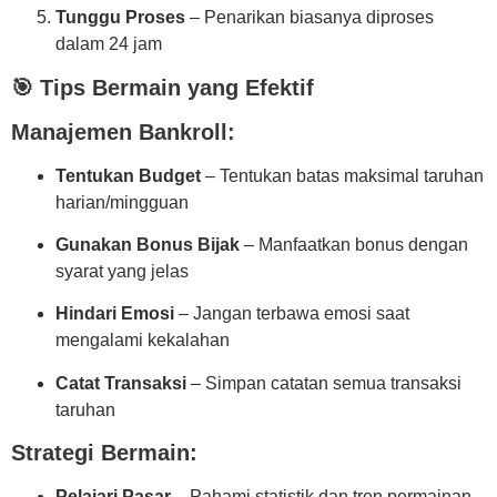
Tunggu Proses
– Penarikan biasanya diproses
dalam 24 jam
🎯 Tips Bermain yang Efektif
Manajemen Bankroll:
Tentukan Budget
– Tentukan batas maksimal taruhan
harian/mingguan
Gunakan Bonus Bijak
– Manfaatkan bonus dengan
syarat yang jelas
Hindari Emosi
– Jangan terbawa emosi saat
mengalami kekalahan
Catat Transaksi
– Simpan catatan semua transaksi
taruhan
Strategi Bermain:
Pelajari Pasar
– Pahami statistik dan tren permainan