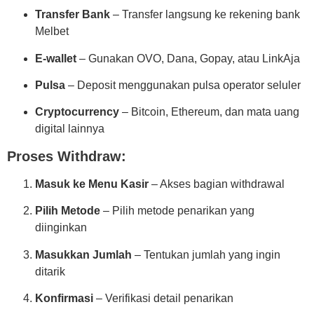
Transfer Bank
– Transfer langsung ke rekening bank
Melbet
E-wallet
– Gunakan OVO, Dana, Gopay, atau LinkAja
Pulsa
– Deposit menggunakan pulsa operator seluler
Cryptocurrency
– Bitcoin, Ethereum, dan mata uang
digital lainnya
Proses Withdraw:
Masuk ke Menu Kasir
– Akses bagian withdrawal
Pilih Metode
– Pilih metode penarikan yang
diinginkan
Masukkan Jumlah
– Tentukan jumlah yang ingin
ditarik
Konfirmasi
– Verifikasi detail penarikan