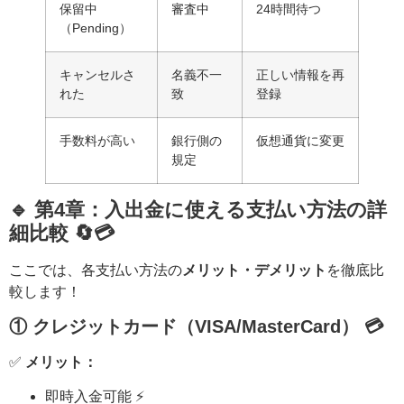
保留中
審査中
24時間待つ
（Pending）
キャンセルさ
名義不一
正しい情報を再
れた
致
登録
手数料が高い
銀行側の
仮想通貨に変更
規定
🔹 第4章：入出金に使える支払い方法の詳
細比較 🔄💳
ここでは、各支払い方法の
メリット・デメリット
を徹底比
較します！
① クレジットカード（VISA/MasterCard） 💳
✅
メリット：
即時入金可能 ⚡