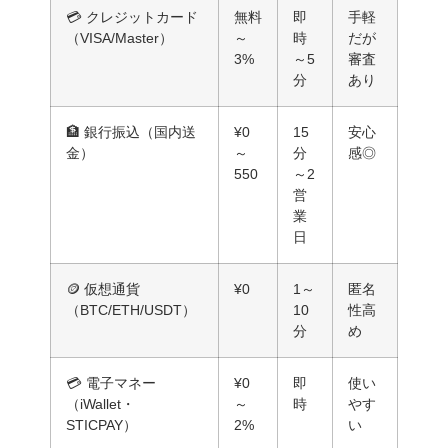
💳 クレジットカード
無料
即
手軽
（VISA/Master）
～
時
だが
3%
～5
審査
分
あり
🏦 銀行振込（国内送
¥0
15
安心
金）
～
分
感◎
550
～2
営
業
日
🪙 仮想通貨
¥0
1～
匿名
（BTC/ETH/USDT）
10
性高
分
め
💳 電子マネー
¥0
即
使い
（iWallet・
～
時
やす
STICPAY）
2%
い