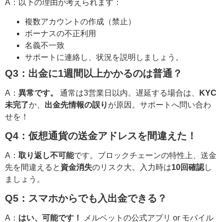
A：以下の理由が考えられます：
複数アカウントの作成（禁止）
ボーナスの不正利用
名義不一致
サポートに連絡し、状況を説明しましょう。
Q3：出金に1週間以上かかるのは普通？
A：
異常です。
通常は3営業日以内。遅延する場合は、
KYC
未完了
か、
出金先情報の誤り
が原因。サポートへ問い合わ
せを！
Q4：仮想通貨の送金アドレスを間違えた！
A：
取り返し不可能
です。ブロックチェーンの特性上、送金
先を間違えると
資金消失
のリスク大。入力時は
10回確認
し
ましょう。
Q5：スマホからでも入出金できる？
A：
はい、可能です！
メルベットの公式アプリ or モバイル