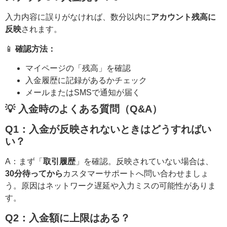
入力内容に誤りがなければ、数分以内に
アカウント残高に
反映
されます。
📱
確認方法：
マイページの「残高」を確認
入金履歴に記録があるかチェック
メールまたはSMSで通知が届く
💡 入金時のよくある質問（Q&A）
Q1：入金が反映されないときはどうすればい
い？
A：まず「
取引履歴
」を確認。反映されていない場合は、
30分待ってから
カスタマーサポートへ問い合わせましょ
う。原因はネットワーク遅延や入力ミスの可能性がありま
す。
Q2：入金額に上限はある？