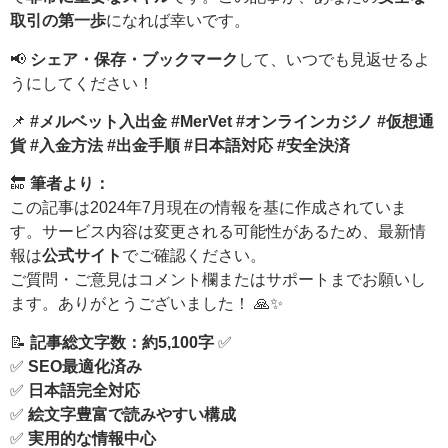
取引の第一歩
になれば幸いです。
📢
シェア・保存・ブックマーク
して、いつでも見返せるよ
うにしてください！
📌
#メルベット入出金 #MerVet #オンラインカジノ #仮想通
貨 #入金方法 #出金手順 #日本語対応 #安全決済
🔚
筆者より：
この記事は2024年7月現在の情報を基に作成されていま
す。サービス内容は変更される可能性があるため、最新情
報は
公式サイト
でご確認ください。
ご質問・ご意見はコメント欄またはサポートまでお願いし
ます。ありがとうございました！ 🙏✨
📝
記事総文字数：約5,100字
✅
✅
SEO最適化済み
✅
日本語完全対応
✅
絵文字豊富で読みやすい構成
✅
実用的な情報中心