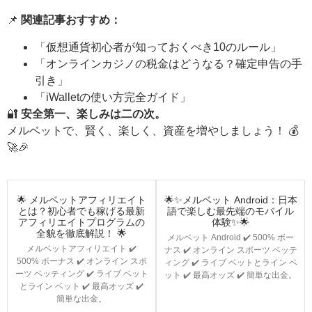
📌
関連記事おすすめ：
「仮想通貨初心者が知っておくべき10のルール」
「オンラインカジノの税金はどうなる？確定申告の手
引き」
「iWalletの使い方完全ガイド」
🔐
安全第一、楽しみは二の次。
メルベットで、賢く、楽しく、資産を増やしましょう！ 💰
🚀🎉
🌟 メルベットアフィリエイト
🌟✨メルベット Android：日本
とは？初心者でも稼げる最新
語で楽しむ最先端のモバイル
アフィリエイトプログラムの
体験✨🌟
全貌を徹底解説！ 🌟
メルベット Android ✔️ 500% ボー
メルベットアフィリエイト ✔️
ナス ✔️ オンライン スポーツ ベッテ
500% ボーナス ✔️ オンライン スポ
ィング ✔️ ライブ ベットとライン ベ
ーツ ベッティング ✔️ ライブ ベット
ット ✔️ 最高オッズ ✔️ 簡単な出金。
とライン ベット ✔️ 最高オッズ ✔️
簡単な出金。