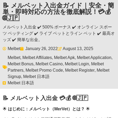
📝 メルベット入出金ガイド｜安全・簡
単・即時対応の方法を徹底解説！💳💰
🌐🇯🇵
メルベット入出金 ✔️ 500% ボーナス ✔️ オンライン スポー
ツ ベッティング ✔️ ライブ ベットとライン ベット ✔️ 最高オ
ッズ ✔️ 簡単な出金。
Melbet
January 26, 2022
August 13, 2025
Melbet
,
Melbet Affiliates
,
Melbet Apk
,
Melbet Application
,
Melbet Bonus
,
Melbet Casino
,
Melbet Login
,
Melbet
Partners
,
Melbet Promo Code
,
Melbet Register
,
Melbet
Signup
,
Melbet 日本語
Melbet 日本語
📝 メルベット入出金
💳💰
🌐🇯🇵
🌟
はじめに：メルベット（MerVet）とは？
🌟