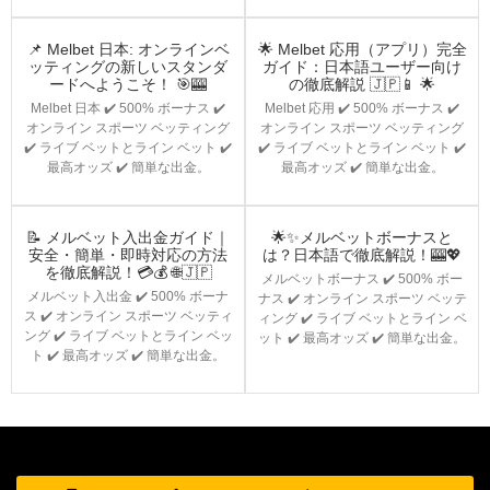
📌 Melbet 日本: オンラインベ
🌟 Melbet 応用（アプリ）完全
ッティングの新しいスタンダ
ガイド：日本語ユーザー向け
ードへようこそ！ 🎯🎰
の徹底解説 🇯🇵📱 🌟
Melbet 日本 ✔️ 500% ボーナス ✔️
Melbet 応用 ✔️ 500% ボーナス ✔️
オンライン スポーツ ベッティング
オンライン スポーツ ベッティング
✔️ ライブ ベットとライン ベット ✔️
✔️ ライブ ベットとライン ベット ✔️
最高オッズ ✔️ 簡単な出金。
最高オッズ ✔️ 簡単な出金。
📝 メルベット入出金ガイド｜
🌟✨メルベットボーナスと
安全・簡単・即時対応の方法
は？日本語で徹底解説！🎰💖
を徹底解説！💳💰 🌐🇯🇵
メルベットボーナス ✔️ 500% ボー
メルベット入出金 ✔️ 500% ボーナ
ナス ✔️ オンライン スポーツ ベッテ
ス ✔️ オンライン スポーツ ベッティ
ィング ✔️ ライブ ベットとライン ベ
ング ✔️ ライブ ベットとライン ベッ
ット ✔️ 最高オッズ ✔️ 簡単な出金。
ト ✔️ 最高オッズ ✔️ 簡単な出金。