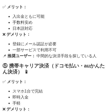
✅
メリット：
入出金ともに可能
手数料安め
日本語対応
❌
デメリット：
登録にメール認証が必要
一部サービスで利用不可
📌
推奨ユーザー：
中間的な決済手段を探している人
⑤ 携帯キャリア決済（ドコモ払い・auかんた
ん決済） 📱
✅
メリット：
スマホ1台で完結
即時入金
手軽
❌
デメリット：