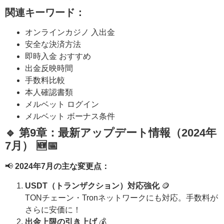
関連キーワード：
オンラインカジノ 入出金
安全な決済方法
即時入金 おすすめ
出金反映時間
手数料比較
本人確認書類
メルベット ログイン
メルベット ボーナス条件
🔹 第9章：最新アップデート情報（2024年
7月） 🆕📅
📢
2024年7月の主な変更点：
USDT（トランザクション）対応強化
🪙
TONチェーン・Tronネットワークにも対応。手数料が
さらに安価に！
出金上限の引き上げ
💰