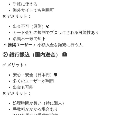
手軽に使える
海外サイトでも利用可
❌
デメリット：
出金不可（原則）🚫
カード会社の規制でブロックされる可能性あり
名義不一致で却下
📌
推奨ユーザー：
小額入金を頻繁に行う人
② 銀行振込（国内送金） 🏦
✅
メリット：
安心・安全（日本円）🛡️
多くのユーザーが利用
出金も可能
❌
デメリット：
処理時間が長い（特に週末）
手数料がかかる場合あり