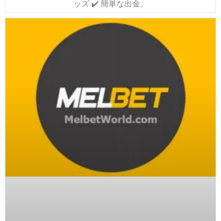
ッズ ✔️ 簡単な出金。