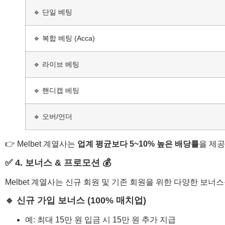
🔹 단일 베팅
🔹 복합 베팅 (Acca)
🔹 라이브 베팅
🔹 핸디캡 베팅
🔹 오버/언더
👉 Melbet 계열사는
업계 평균보다 5~10% 높은 배당률
을 제
✅ 4. 보너스 & 프로모션 💰
Melbet 계열사는 신규 회원 및 기존 회원을 위한 다양한 보너
🔹 신규 가입 보너스 (100% 매치업)
예: 최대 15만 원 입금 시 15만 원 추가 지급