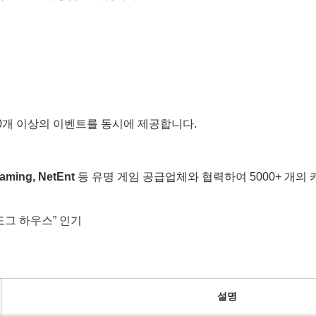
대 500개 이상의 이벤트를 동시에 제공합니다.
Gaming, NetEnt
등 유명 게임 공급업체와 협력하여 5000+ 개의
 도그 하우스” 인기
설명