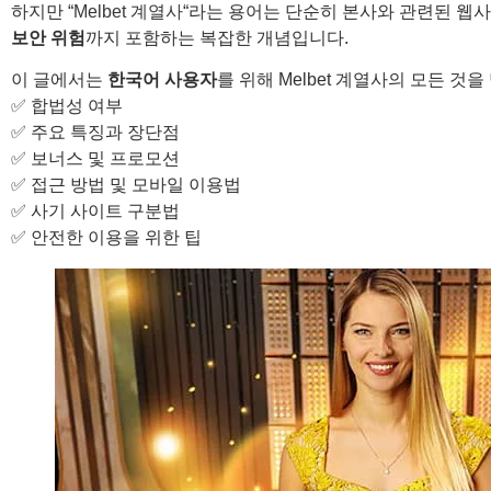
하지만 “
Melbet 계열사
“라는 용어는 단순히 본사와 관련된 웹
보안 위험
까지 포함하는 복잡한 개념입니다.
이 글에서는
한국어 사용자
를 위해 Melbet 계열사의 모든 
✅ 합법성 여부
✅ 주요 특징과 장단점
✅ 보너스 및 프로모션
✅ 접근 방법 및 모바일 이용법
✅ 사기 사이트 구분법
✅ 안전한 이용을 위한 팁