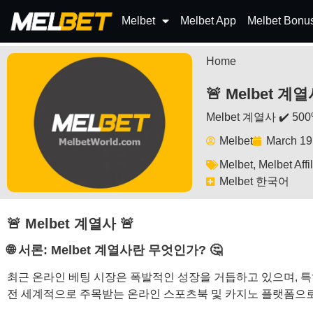
Melbet
Melbet App
Melbet Bonu
Home
🚨 Melbet 
Melbet 계열사 ✔️ 
Melbet
March 19
Melbet
,
Melbet Affi
Melbet 한국어
🚨
Melbet 계열사
🚨
🌐 서론: Melbet 계열사란 무엇인가? 🤔
최근 온라인 베팅 시장은 폭발적인 성장을 거듭하고 있으며, 특
전 세계적으로 주목받는 온라인 스포츠북 및 카지노 플랫폼으로,