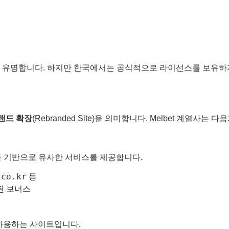
 유명합니다. 하지만 한국에서는 공식적으로 라이선스를 보유하지
랜드 확장
(Rebranded Site)을 의미합니다. Melbet 계열사는
랫폼을 기반으로 유사한 서비스를 제공합니다.
.co.kr
등
화된 보너스
 사용하는 사이트입니다.