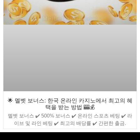
🌟 멜벳 보너스: 한국 온라인 카지노에서 최고의 혜
택을 받는 방법 🎰💰
멜벳 보너스 ✔️ 500% 보너스 ✔️ 온라인 스포츠 베팅 ✔️ 라
이브 및 라인 베팅 ✔️ 최고의 배당률 ✔️ 간편한 출금.