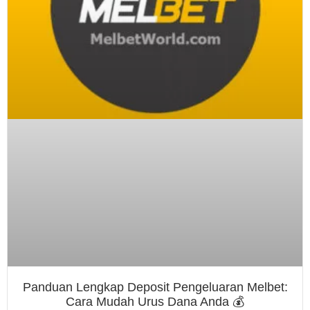
Panduan Lengkap Deposit Pengeluaran Melbet:
Cara Mudah Urus Dana Anda 💰