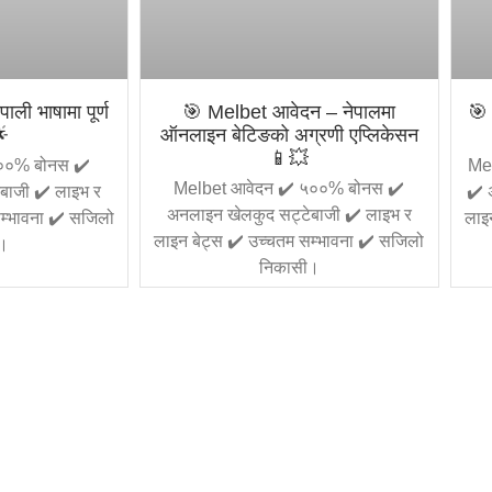
ाली भाषामा पूर्ण
🎯 Melbet आवेदन – नेपालमा
🎯 
🌟
ऑनलाइन बेटिङको अग्रणी एप्लिकेसन
📱💥
५००% बोनस ✔️
Mel
Melbet आवेदन ✔️ ५००% बोनस ✔️
बाजी ✔️ लाइभ र
✔️ 
अनलाइन खेलकुद सट्टेबाजी ✔️ लाइभ र
सम्भावना ✔️ सजिलो
लाइ
लाइन बेट्स ✔️ उच्चतम सम्भावना ✔️ सजिलो
ी।
निकासी।