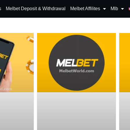
s
Melbet Deposit & Withdrawal
Melbet Affilites
Mlb