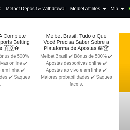
s
Melbet Deposit & Withdrawal
Melbet Affilites
Mlb
 A Complete
Melbet Brasil: Tudo o Que
ports Betting
Você Precisa Saber Sobre a
se 🇦🇴⚽
Plataforma de Apostas 🎰🏆
Bónus de 500%
Melbet Brasil ✔️ Bónus de 500% ✔️
ivas online ✔️
Apostas desportivas online ✔️
 em linha ✔️
Apostas ao vivo e em linha ✔️
ades ✔️ Saques
Maiores probabilidades ✔️ Saques
.
fáceis.