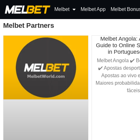
Melbet
Melbet App
Melbet Bonu
Melbet Partners
Melbet Angola:
Guide to Online S
in Portugue
Melbet Angola ✔️ 
✔️ Apostas desport
Apostas ao vivo e
Maiores probabilid
fáceis