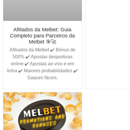
Afiliados da Melbet: Guia
Completo para Parceiros da
Melbet 🎯🚀
Afiliados da Melbet ✔️ Bónus de
500% ✔️ Apostas desportivas
online ✔️ Apostas ao vivo e em
linha ✔️ Maiores probabilidades ✔️
Saques fáceis.