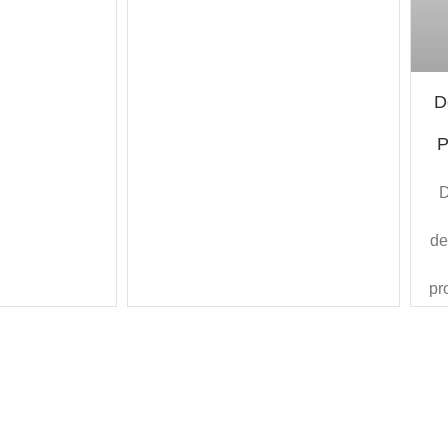
D
P
D
de
pr