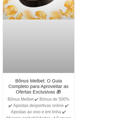
Bônus Melbet: O Guia
Completo para Aproveitar as
Ofertas Exclusivas 🎁
Bônus Melbet ✔️ Bónus de 500%
✔️ Apostas desportivas online ✔️
Apostas ao vivo e em linha ✔️