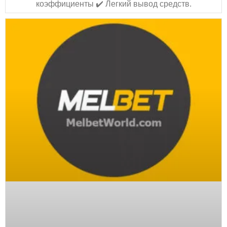
коэффициенты ✔️ Легкий вывод средств.