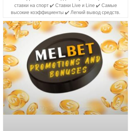
ставки на спорт ✔️ Ставки Live и Line ✔️ Самые
высокие коэффициенты ✔️ Легкий вывод средств.