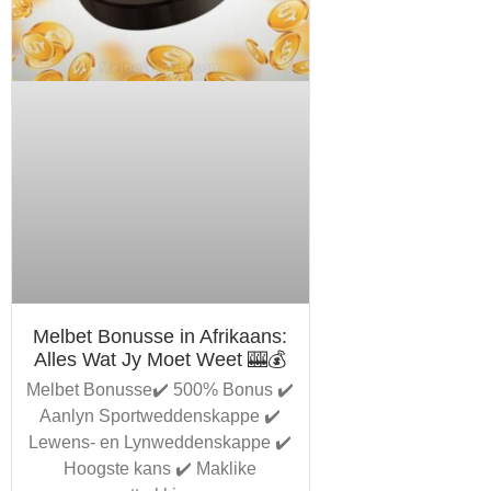
Melbet Bonusse in Afrikaans:
Alles Wat Jy Moet Weet 🎰💰
Melbet Bonusse✔️ 500% Bonus ✔️
Aanlyn Sportweddenskappe ✔️
Lewens- en Lynweddenskappe ✔️
Hoogste kans ✔️ Maklike