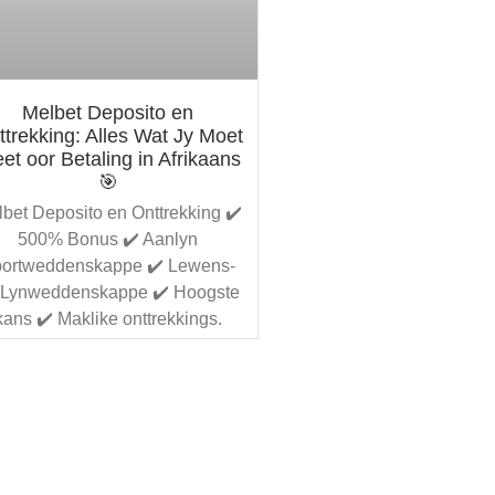
Melbet Deposito en
ttrekking: Alles Wat Jy Moet
et oor Betaling in Afrikaans
🎯
bet Deposito en Onttrekking ✔️
500% Bonus ✔️ Aanlyn
ortweddenskappe ✔️ Lewens-
 Lynweddenskappe ✔️ Hoogste
kans ✔️ Maklike onttrekkings.