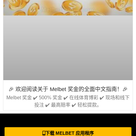
🎉 欢迎阅读关于 Melbet 奖金的全面中文指南！🎉
Melbet 奖金 ✔️ 500% 奖金 ✔️ 在线体育博彩 ✔️ 现场和线下
投注 ✔️ 最高赔率 ✔️ 轻松提款。
下载 MELBET 应用程序