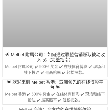
🌟 Melbet 附属公司：如何通过联盟营销赚取被动收
入 💰（完整指南）
Melbet 附属公司 ✔️ 500% 奖金 ✔️ 在线体育博彩 ✔️ 现场和
线下投注 ✔️ 最高赔率 ✔️ 轻松提款。
🌟 欢迎来到 Melbet 香港：亚洲领先的在线博彩平
台 🌟
Melbet 香港 ✔️ 500% 奖金 ✔️ 在线体育博彩 ✔️ 现场和线下
投注 ✔️ 最高赔率 ✔️ 轻松提款。
Melbet 台湾：全方位的在线博彩体验