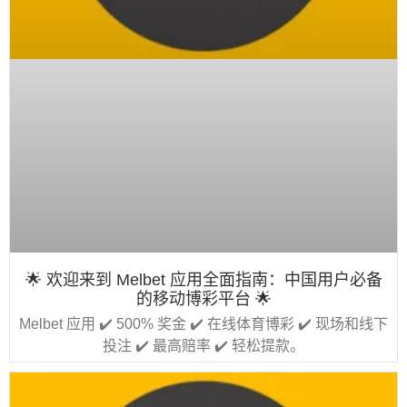
🌟 欢迎来到 Melbet 应用全面指南：中国用户必备
的移动博彩平台 🌟
Melbet 应用 ✔️ 500% 奖金 ✔️ 在线体育博彩 ✔️ 现场和线下
投注 ✔️ 最高赔率 ✔️ 轻松提款。